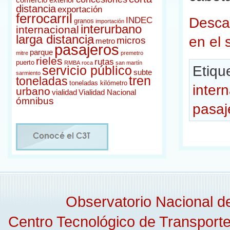
comercio exterior
distancia
exportación
ferrocarril
Descar
INDEC
granos
importación
interurbano
internacional
larga distancia
en el 
micros
metro
pasajeros
parque
mitre
premetro
rieles
rutas
puerto
RMBA
roca
san martín
Etiqu
servicio público
subte
sarmiento
tren
toneladas
toneladas kilómetro
inter
urbano
vialidad
Vialidad Nacional
ómnibus
pasaj
Observatorio Nacional 
Centro Tecnológico de Transporte,