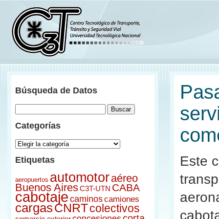
Menu
Pasa
Búsqueda de Datos
Inicio
Acerca del ONDaT
serv
Índice
Novedades
Categorías
come
Documentos
Categorías
Sitios Relacionados
Contacto
Este c
Etiquetas
Ir al C3T
automotor
transp
aéreo
aeropuertos
Buenos Aires
CABA
C3T-UTN
cabotaje
aerona
caminos
camiones
cargas
CNRT
colectivos
cabota
corta
concesiones