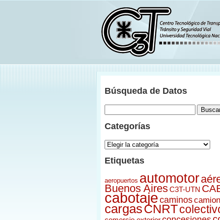
Menu
Búsqueda de Datos
Inicio
Acerca del ONDaT
Índice
Novedades
Categorías
Documentos
Categorías
Sitios Relacionados
Contacto
Etiquetas
Ir al C3T
automotor
aér
aeropuertos
Buenos Aires
CA
C3T-UTN
cabotaje
caminos
camio
cargas
CNRT
colectiv
c
concesiones