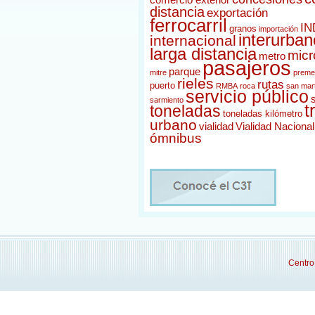
comercio exterior
distancia
exportación
ferrocarril
IN
granos
importación
interurban
internacional
larga distancia
micr
metro
pasajeros
parque
mitre
preme
rieles
rutas
puerto
RMBA
roca
san mar
servicio público
sarmiento
t
toneladas
toneladas kilómetro
urbano
vialidad
Vialidad Nacional
ómnibus
Centro