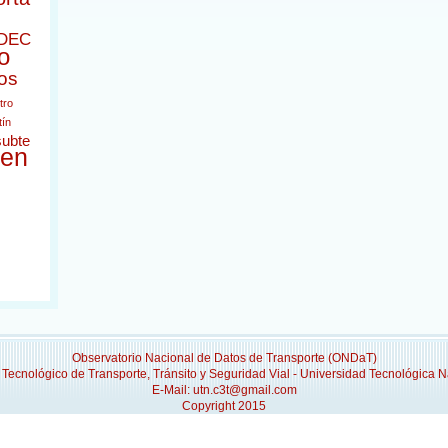
DEC
o
os
tro
tín
subte
ren
Observatorio Nacional de Datos de Transporte (ONDaT)
 Tecnológico de Transporte, Tránsito y Seguridad Vial - Universidad Tecnológica N
E-Mail: utn.c3t@gmail.com
Copyright 2015