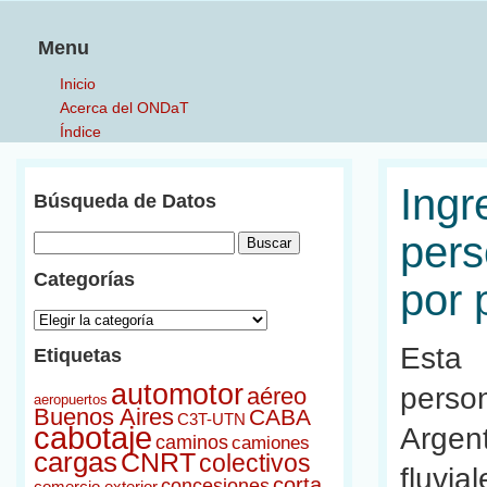
Menu
Inicio
Acerca del ONDaT
Índice
Novedades
Documentos
Ingr
Búsqueda de Datos
Sitios Relacionados
Contacto
pers
Ir al C3T
Categorías
por 
Categorías
Esta 
Etiquetas
automotor
perso
aéreo
aeropuertos
Buenos Aires
CABA
C3T-UTN
cabotaje
Argen
caminos
camiones
cargas
CNRT
colectivos
fluvia
corta
concesiones