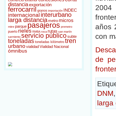
comercio exterior
distancia
exportación
2004
ferrocarril
INDEC
granos
importación
interurbano
internacional
fronte
larga distancia
micros
metro
pasajeros
años 
parque
mitre
premetro
rieles
rutas
puerto
RMBA
roca
san martín
servicio público
con m
subte
sarmiento
tren
toneladas
toneladas kilómetro
urbano
vialidad
Vialidad Nacional
Desca
ómnibus
de pe
fronte
Etiqu
DNM
larga 