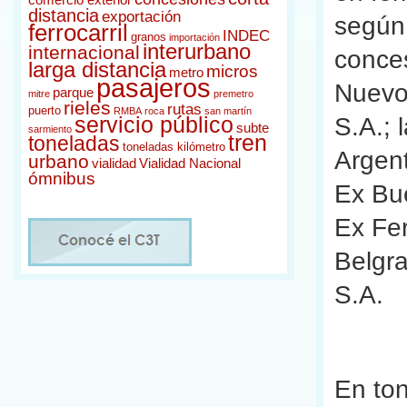
comercio exterior
distancia
exportación
según 
ferrocarril
INDEC
granos
importación
interurbano
internacional
conce
larga distancia
micros
metro
pasajeros
Nuevo 
parque
mitre
premetro
rieles
rutas
puerto
RMBA
roca
san martín
S.A.; 
servicio público
subte
sarmiento
tren
toneladas
toneladas kilómetro
Argent
urbano
vialidad
Vialidad Nacional
ómnibus
Ex Bue
Ex Fer
Belgra
S.A.
En to