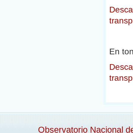
Descar
transp
En ton
Descar
transp
Observatorio Nacional 