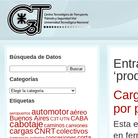
Menu
Búsqueda de Datos
Inicio
Entr
Acerca del ONDaT
Índice
‘pro
Novedades
Categorías
Documentos
Categorías
Carg
Sitios Relacionados
Contacto
Etiquetas
por 
Ir al C3T
automotor
aéreo
aeropuertos
Buenos Aires
CABA
C3T-UTN
Esta e
cabotaje
caminos
camiones
cargas
CNRT
colectivos
en fer
corta
concesiones