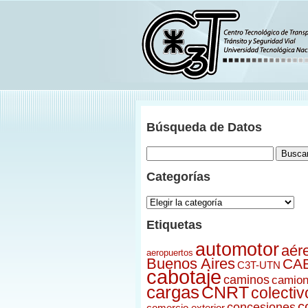
Menu
Búsqueda de Datos
Inicio
Acerca del ONDaT
Índice
Novedades
Categorías
Documentos
Categorías
Sitios Relacionados
Contacto
Etiquetas
Ir al C3T
automotor
aér
aeropuertos
Buenos Aires
CA
C3T-UTN
cabotaje
caminos
camio
cargas
CNRT
colectiv
c
concesiones