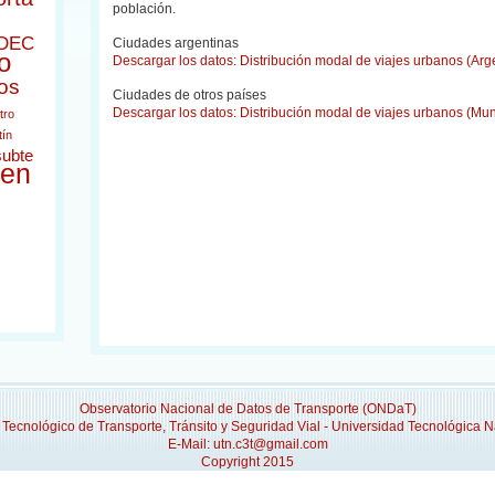
población.
DEC
Ciudades argentinas
o
Descargar los datos: Distribución modal de viajes urbanos (Arg
os
Ciudades de otros países
Descargar los datos: Distribución modal de viajes urbanos (Mu
tro
tín
subte
ren
Observatorio Nacional de Datos de Transporte (ONDaT)
 Tecnológico de Transporte, Tránsito y Seguridad Vial - Universidad Tecnológica N
E-Mail: utn.c3t@gmail.com
Copyright 2015