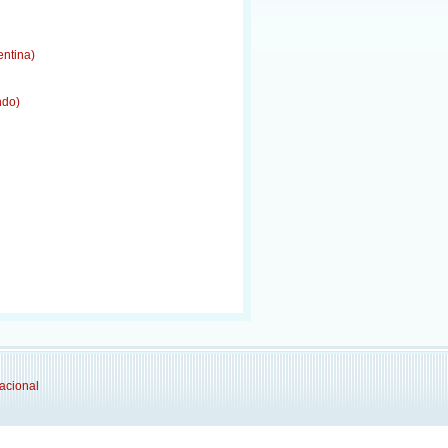
entina)
ndo)
acional