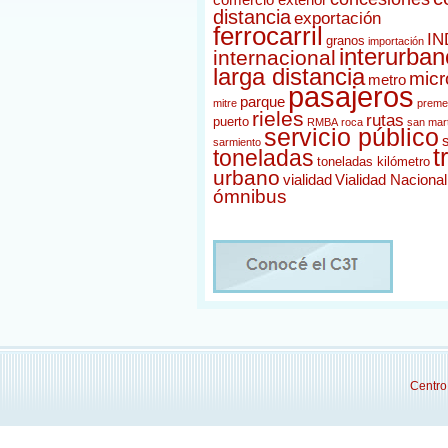
comercio exterior
distancia
exportación
ferrocarril
IN
granos
importación
interurban
internacional
larga distancia
micr
metro
pasajeros
parque
mitre
preme
rieles
rutas
puerto
RMBA
roca
san mar
servicio público
sarmiento
t
toneladas
toneladas kilómetro
urbano
vialidad
Vialidad Nacional
ómnibus
Centro