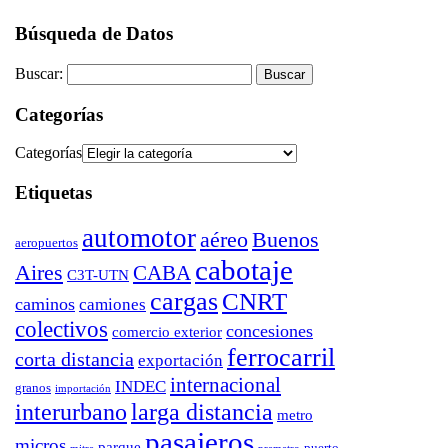
Búsqueda de Datos
Buscar:
Categorías
Categorías
Etiquetas
automotor
aéreo
Buenos
aeropuertos
cabotaje
Aires
CABA
C3T-UTN
cargas
CNRT
caminos
camiones
colectivos
concesiones
comercio exterior
ferrocarril
corta distancia
exportación
internacional
INDEC
granos
importación
interurbano
larga distancia
metro
pasajeros
micros
parque
puerto