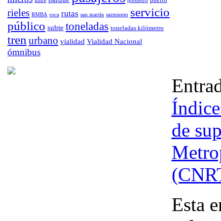
mitre
premetro
servicio
rieles
rutas
RMBA
roca
san martín
sarmiento
público
toneladas
subte
toneladas kilómetro
tren
urbano
vialidad
Vialidad Nacional
ómnibus
Entrad
Índice
de sup
Metro
(CNR
Esta e