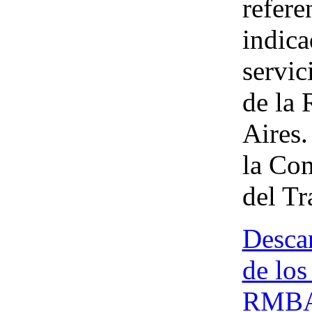
refere
indica
servic
de la
Aires.
la Co
del T
Descar
de los
RMB